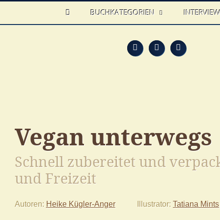
HOME
BUCHKATEGORIEN
INTERVIE
Feed
Faceb
T
Vegan unterwegs
Schnell zubereitet und verpack
und Freizeit
Autoren
Heike Kügler-Anger
Illustrator
Tatiana Mints