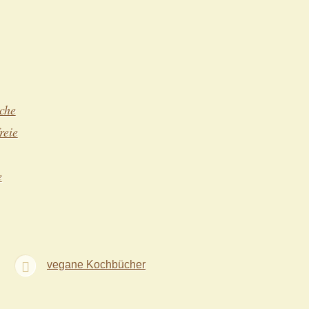
che
reie
e
vegane Kochbücher