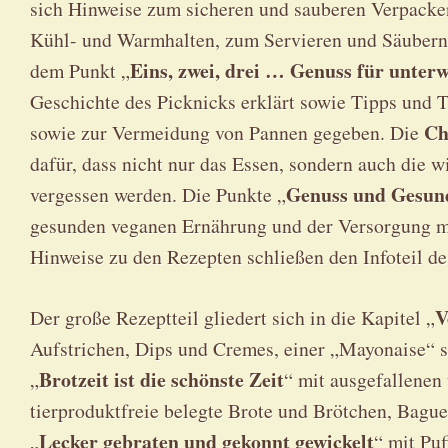
sich Hinweise zum sicheren und sauberen Verpack
Kühl- und Warmhalten, zum Servieren und Säubern 
Eins, zwei, drei … Genuss für unterw
dem Punkt „
Geschichte des Picknicks erklärt sowie Tipps und
Ch
sowie zur Vermeidung von Pannen gegeben. Die
dafür, dass nicht nur das Essen, sondern auch die w
Genuss und Gesun
vergessen werden. Die Punkte „
gesunden veganen Ernährung und der Versorgung mi
Hinweise zu den Rezepten schließen den Infoteil de
V
Der große Rezeptteil gliedert sich in die Kapitel „
Aufstrichen, Dips und Cremes, einer „Mayonaise“ 
Brotzeit ist die schönste Zeit
„
“ mit ausgefallenen
tierproduktfreie belegte Brote und Brötchen, Bagu
Lecker gebraten und gekonnt gewickelt
„
“ mit Pu