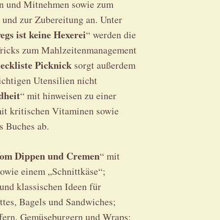
en und Mitnehmen sowie zum
und zur Zubereitung an. Unter
egs ist keine Hexerei
“ werden die
 Tricks zum Mahlzeitenmanagement
eckliste Picknick
sorgt außerdem
ichtigen Utensilien nicht
dheit
“ mit hinweisen zu einer
t kritischen Vitaminen sowie
s Buches ab.
om Dippen und Cremen
“ mit
sowie einem „Schnittkäse“;
 und klassischen Ideen für
ettes, Bagels und Sandwiches;
ffern, Gemüseburgern und Wraps;