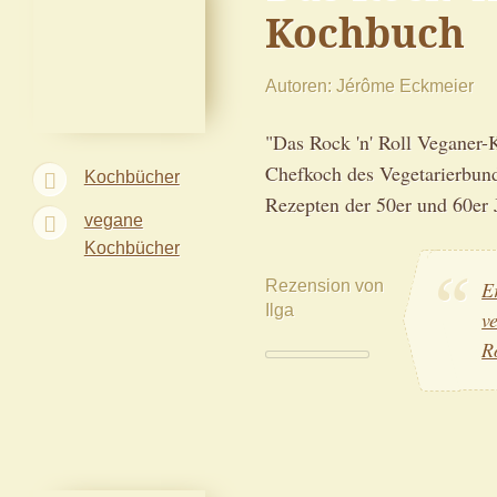
Kochbuch
Autoren
Jérôme Eckmeier
"Das Rock 'n' Roll Veganer
Chefkoch des Vegetarierbund
Kochbücher
Rezepten der 50er und 60er 
vegane
Kochbücher
Rezension von
E
Ilga
v
R