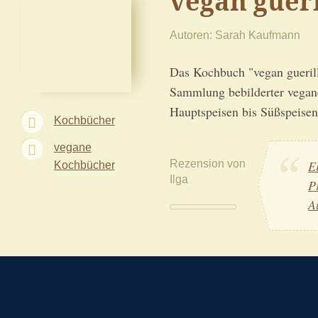
vegan gueri
Autoren
Sarah Kaufmann
Das Kochbuch "vegan gueril
Sammlung bebilderter vegan
Hauptspeisen bis Süßspeisen
Kochbücher
vegane
Rezension von
E
Kochbücher
Ilga
P
A