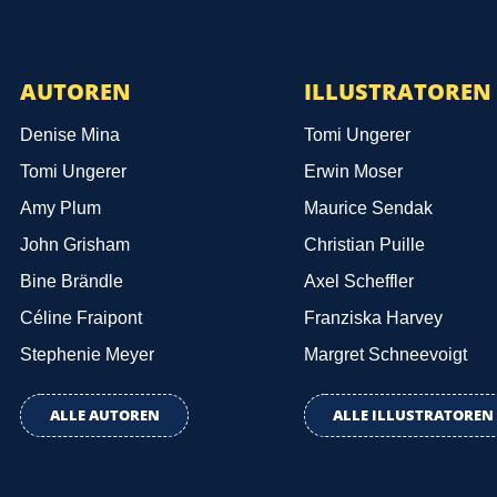
AUTOREN
ILLUSTRATOREN
Denise Mina
Tomi Ungerer
Tomi Ungerer
Erwin Moser
Amy Plum
Maurice Sendak
John Grisham
Christian Puille
Bine Brändle
Axel Scheffler
Céline Fraipont
Franziska Harvey
Stephenie Meyer
Margret Schneevoigt
ALLE AUTOREN
ALLE ILLUSTRATOREN