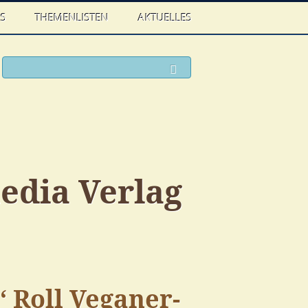
WS
THEMENLISTEN
AKTUELLES
ook
witter
Suchen
edia Verlag
‘ Roll Veganer-