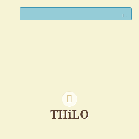
Such
THiLO