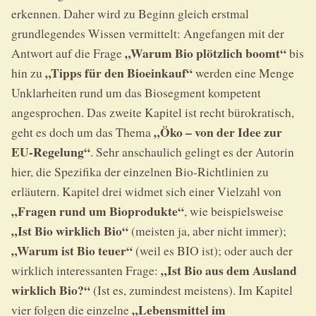
erkennen. Daher wird zu Beginn gleich erstmal
grundlegendes Wissen vermittelt: Angefangen mit der
„Warum Bio plötzlich boomt“
Antwort auf die Frage
bis
„Tipps für den Bioeinkauf“
hin zu
werden eine Menge
Unklarheiten rund um das Biosegment kompetent
angesprochen. Das zweite Kapitel ist recht bürokratisch,
„Öko – von der Idee zur
geht es doch um das Thema
EU-Regelung“
. Sehr anschaulich gelingt es der Autorin
hier, die Spezifika der einzelnen Bio-Richtlinien zu
erläutern. Kapitel drei widmet sich einer Vielzahl von
„Fragen rund um Bioprodukte“
, wie beispielsweise
„Ist Bio wirklich Bio“
(meisten ja, aber nicht immer);
„Warum ist Bio teuer“
(weil es BIO ist); oder auch der
„Ist Bio aus dem Ausland
wirklich interessanten Frage:
wirklich Bio?“
(Ist es, zumindest meistens). Im Kapitel
„Lebensmittel im
vier folgen die einzelne