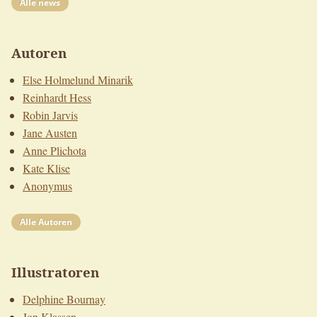
Alle news
Autoren
Else Holmelund Minarik
Reinhardt Hess
Robin Jarvis
Jane Austen
Anne Plichota
Kate Klise
Anonymus
Alle Autoren
Illustratoren
Delphine Bournay
Jon Klassen