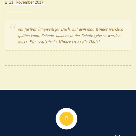
21. November 2017
ein furt­bar lang­wei­li­ges Buch, mit dem man Kin­der wirk­lich
quä­len kann. Scha­de, dass es in der Schu­le gele­sen wer­den
muss. Für rea­lis­ti­sche Kin­der ist es die Hölle!
Nach oben