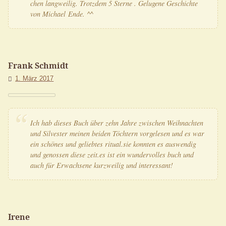
chen lang­wei­lig. Trotz­dem 5 Ster­ne . Gelu­ge­ne Geschich­te
von Micha­el Ende. ^^
Frank Schmidt
1. März 2017
Ich hab die­ses Buch über zehn Jah­re zwi­schen Weih­nach­ten
und Sil­ves­ter mei­nen bei­den Töch­tern vor­ge­le­sen und es war
ein schö­nes und gelieb­tes ritual.sie konn­ten es aus­wen­dig
und genos­sen die­se zeit.es ist ein wun­der­vol­les buch und
auch für Erwach­se­ne kurz­wei­lig und interessant!
Irene