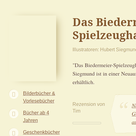
Das Bieder
Spielzeugh
Illustratoren
Hubert Siegmun
"Das Biedermeier-Spielzeug
Siegmund ist in einer Neuauf
erhältlich.
Bilderbücher &
Vorlesebücher
Rezension von
N
Tim
Bücher ab 4
G
Jahren
a
Geschenkbücher