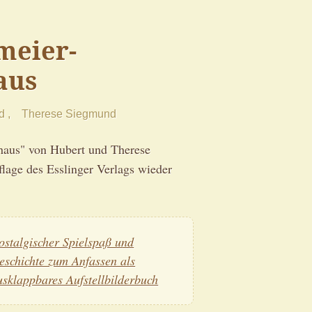
meier-
aus
d
Therese Siegmund
haus" von Hubert und Therese
lage des Esslinger Verlags wieder
ostalgischer Spielspaß und
eschichte zum Anfassen als
usklappbares Aufstellbilderbuch