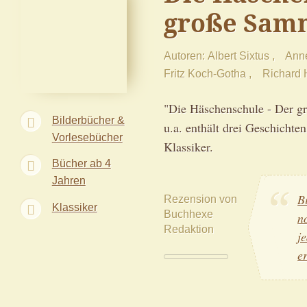
große Sam
Autoren
Albert Sixtus
Ann
Fritz Koch-Gotha
Richard 
"Die Häschenschule - Der g
Bilderbücher &
u.a. enthält drei Geschichte
Vorlesebücher
Klassiker.
Bücher ab 4
Jahren
B
Rezension von
Klassiker
Buchhexe
n
Redaktion
j
e