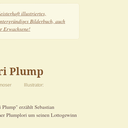
isterhaft illustriertes,
intergründiges Bilderbuch, auch
ür Erwachsene!
ri Plump
moser
Illustrator
i Plump" erzählt Sebastian
ner Plumplori um seinen Lottogewinn