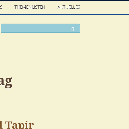
WS
THEMENLISTEN
AKTUELLES
ook
witter
Suchen
ag
 Tapir