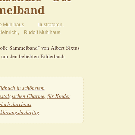
melband
e Mühlhaus
Illustratoren
Heinrich
Rudolf Mühlhaus
roße Sammelband" von Albert Sixtus
n um den beliebten Bilderbuch-
ildbuch in schönstem
ostalgischen Charme, für Kinder
edoch durchaus
rklärungsbedürftig