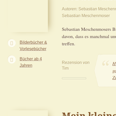
Autoren
Sebastian Meschen
Sebastian Meschenmoser
Sebastian Meschenmosers Bi
davon, dass es manchmal un
Bilderbücher &
treffen.
Vorlesebücher
Bücher ab 4
Rezension von
H
Jahren
Tim
g
Z
Mein klein