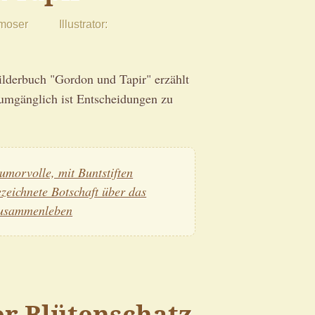
moser
Illustrator
lderbuch "Gordon und Tapir" erzählt
umgänglich ist Entscheidungen zu
umorvolle, mit Buntstiften
ezeichnete Botschaft über das
usammenleben
er Blütenschatz