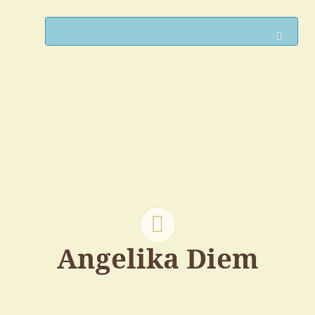
Such
Angelika Diem