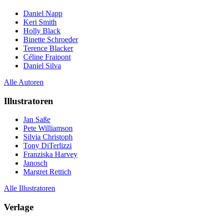
Daniel Napp
Keri Smith
Holly Black
Binette Schroeder
Terence Blacker
Céline Fraipont
Daniel Silva
Alle Autoren
Illustratoren
Jan Saße
Pete Williamson
Silvia Christoph
Tony DiTerlizzi
Franziska Harvey
Janosch
Margret Rettich
Alle Illustratoren
Verlage