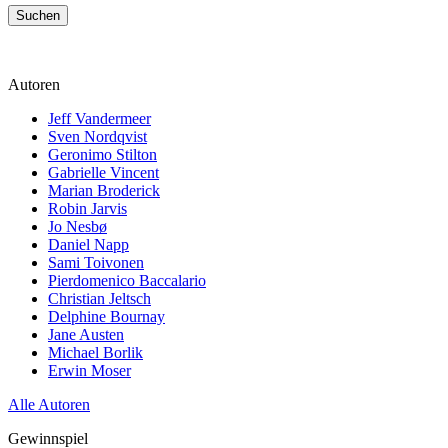
Suchen
Autoren
Jeff Vandermeer
Sven Nordqvist
Geronimo Stilton
Gabrielle Vincent
Marian Broderick
Robin Jarvis
Jo Nesbø
Daniel Napp
Sami Toivonen
Pierdomenico Baccalario
Christian Jeltsch
Delphine Bournay
Jane Austen
Michael Borlik
Erwin Moser
Alle Autoren
Gewinnspiel