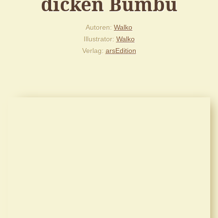
dicken Bumbu
Autoren
Walko
Illustrator
Walko
Verlag
arsEdition