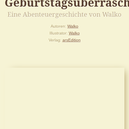
Geburtstagsüberrasc
Eine Abenteuergeschichte von Walko
Autoren
Walko
Illustrator
Walko
Verlag
arsEdition