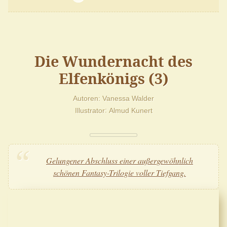
Die Wundernacht des
Elfenkönigs (3)
Autoren
Vanessa Walder
Illustrator
Almud Kunert
Gelungener Abschluss einer außergewöhnlich
schönen Fantasy-Trilogie voller Tiefgang.