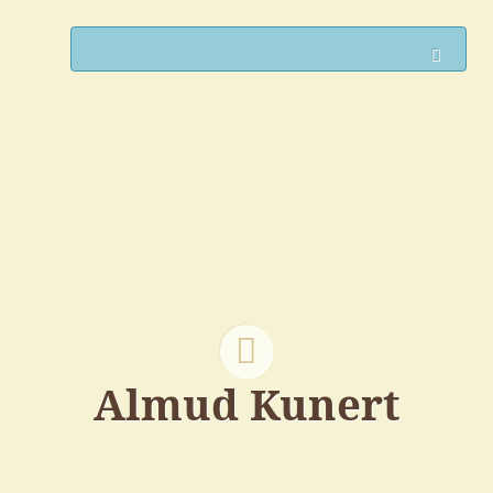
Such
Almud Kunert