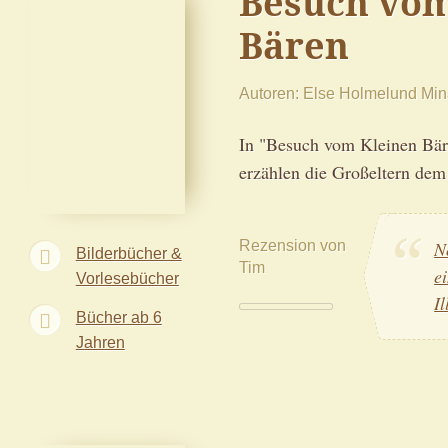
Besuch vom
Bären
Autoren
Else Holmelund Min
In "Besuch vom Kleinen Bär
erzählen die Großeltern dem
Rezension von
N
Bilderbücher &
Tim
e
Vorlesebücher
I
Bücher ab 6
Jahren