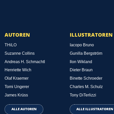
AUTOREN
ILLUSTRATOREN
THiLO
Iacopo Bruno
Suzanne Collins
Gunilla Bergström
Andreas H. Schmachtl
Ilon Wikland
Henriette Wich
Dieter Braun
Olaf Kraemer
Binette Schroeder
Tomi Ungerer
Charles M. Schulz
James Krüss
Tony DiTerlizzi
ALLE AUTOREN
ALLE ILLUSTRATOREN