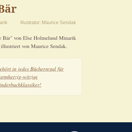
Bär
arik
Illustrator
Maurice Sendak
ne Bär" von Else Holmelund Minarik
 illustriert von Maurice Sendak.
ehört in jedes Bücherregal für
armherzig-witzige
inderbuchklassiker!