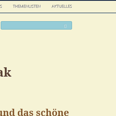
WS
THEMENLISTEN
AKTUELLES
ook
witter
Suchen
ak
und das schöne