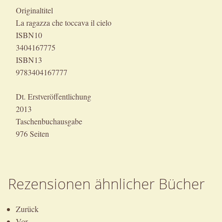
Originaltitel
La ragazza che toccava il cielo
ISBN10
3404167775
ISBN13
9783404167777
Dt. Erstveröffentlichung
2013
Taschenbuchausgabe
976 Seiten
Rezensionen ähnlicher Bücher
Zurück
Vor