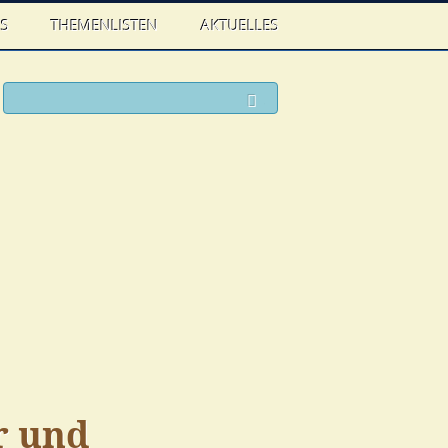
WS
THEMENLISTEN
AKTUELLES
ook
witter
Suchen
r und