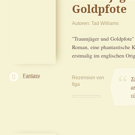
Goldpfote
Autoren
Tad Williams
"Traumjäger und Goldpfote" i
Roman, eine phantastische K
erstmalig im englischen Orig
Fantasy
Rezension von
T
Ilga
a
v