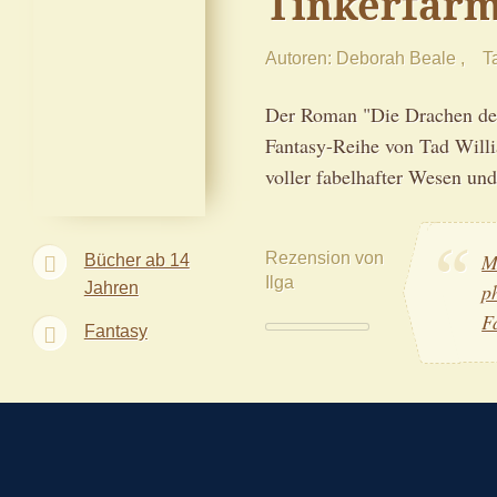
Tinkerfar
Autoren
Deborah Beale
Ta
Der Roman "Die Drachen der 
Fantasy-Reihe von Tad Will
voller fabelhafter Wesen und
Rezension von
M
Bücher ab 14
Ilga
Jahren
p
F
Fantasy