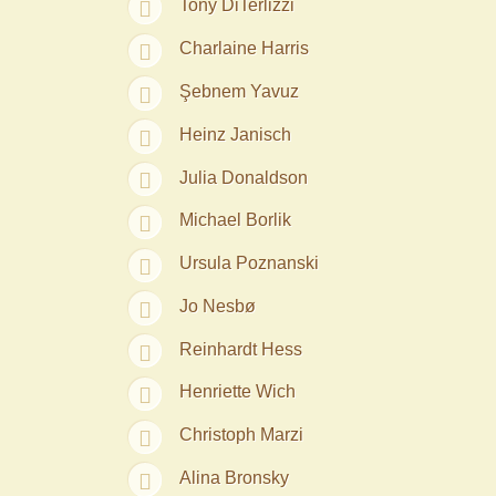
Tony DiTerlizzi
Charlaine Harris
Şebnem Yavuz‎
Heinz Janisch
Julia Donaldson
Michael Borlik
Ursula Poznanski
Jo Nesbø
Reinhardt Hess
Henriette Wich
Christoph Marzi
Alina Bronsky