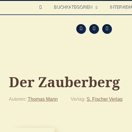
HOME
BUCHKATEGORIEN
INTERVIE
Feed
Faceb
T
Der Zauberberg
Autoren
Thomas Mann
Verlag
S. Fischer Verlag