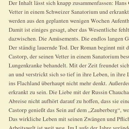
Der Inhalt lässt sich knapp zusammenfassen: Hans 
Vetter in einem Schweizer Sanatorium und erkrankt 
werden aus den geplanten wenigen Wochen Aufenthal
Damit ist einiges gesagt, aber das Wesentliche feh
dazwischen. Die Amüsements. Die endlos langen Ge
Der ständig lauernde Tod. Der Roman beginnt mit 
Castorp, der seinen Vetter in einem Sanatorium bes
Lungenkranke behandelt. Mit der Zeit freundet sic
an und verstrickt sich so tief in ihre Leben, in ihr
ins Flachland überhaupt nicht mehr denkt. Außerdem
erkrankt zu sein. Die Liebe mit der Russin Chauchat
Abreise nicht aufhört darauf zu hoffen, dass sie ei
Castorp genießt das Sein auf dem „Zauberberg“, wo 
Das wirkliche Leben mit seinen Zwängen und Pflicht
Arbeitswelt ist weit weg. Im Laufe der Jahre verän