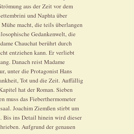
 Strömung aus der Zeit vor dem
Settembrini und Naphta über
e Mühe macht, die teils überlangen
hilosophische Gedankenwelt, die
Madame Chauchat berührt durch
icht entziehen kann. Er verliebt
 lang. Danach reist Madame
ur, unter die Protagonist Hans
kheit, Tot und die Zeit. Auffällig
Kapitel hat der Roman. Sieben
ten muss das Fieberthermometer
esaal. Joachim Ziemßen stirbt um
Bis ins Detail hinein wird dieser
chrieben. Aufgrund der genauen