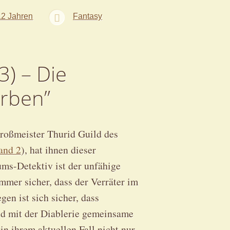
12 Jahren
Fantasy
3) – Die
erben”
oßmeister Thurid Guild des
and 2
), hat ihnen dieser
ums-Detektiv ist der unfähige
mer sicher, dass der Verräter im
en ist sich sicher, dass
und mit der Diablerie gemeinsame
 ihrem aktuellen Fall nicht nur