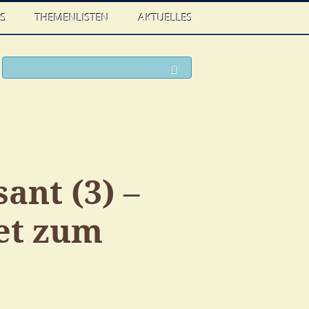
WS
THEMENLISTEN
AKTUELLES
ook
witter
Suchen
ant (3) –
tet zum