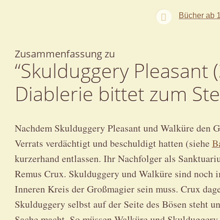
Bücher ab 
Zusammenfassung zu
“Skulduggery Pleasant (
Diablerie bittet zum St
Nachdem Skulduggery Pleasant und Walküre den Gr
Verrats verdächtigt und beschuldigt hatten (siehe
B
kurzerhand entlassen. Ihr Nachfolger als Sanktuari
Remus Crux. Skulduggery und Walküre sind noch im
Inneren Kreis der Großmagier sein muss. Crux dageg
Skulduggery selbst auf der Seite des Bösen steht 
Sache macht. So müssen Walküre und Skulduggery in