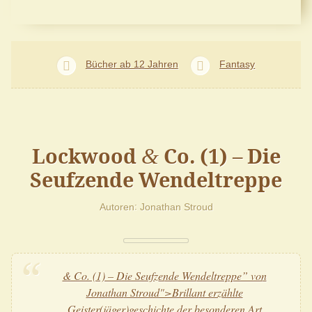
Bücher ab 12 Jahren
Fantasy
Lockwood
Co. (1) – Die
&
Seufzende Wendeltreppe
Autoren
Jonathan Stroud
& Co. (1) – Die Seufzende Wendeltreppe” von
Jonathan Stroud">Brillant erzählte
Geister(jäger)geschichte der besonderen Art