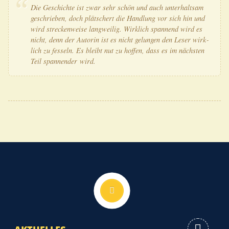
Die Geschich­te ist zwar sehr schön und auch unter­halt­sam
geschrie­ben, doch plät­schert die Hand­lung vor sich hin und
wird stre­cken­wei­se lang­wei­lig. Wirk­lich span­nend wird es
nicht, denn der Autorin ist es nicht gelun­gen den Leser wirk­
lich zu fes­seln. Es bleibt nut zu hof­fen, dass es im nächs­ten
Teil span­nen­der wird.
Nach oben