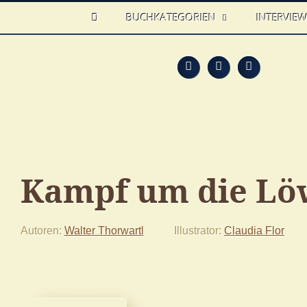
HOME
BUCHKATEGORIEN
INTERVIE
Feed
Faceb
T
Kampf um die Lö
Autoren
Walter Thorwartl
Illustrator
Claudia Flor