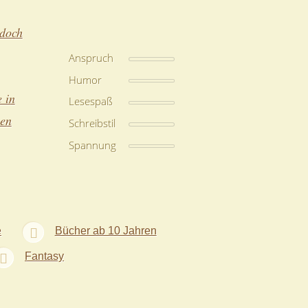
 doch
Anspruch
Humor
 in
Lesespaß
hen
Schreibstil
Spannung
e
Bücher ab 10 Jahren
Fantasy