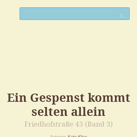
Such
Ein Gespenst kommt
selten allein
Friedhofstraße 43 (Band 3)
Autoren
Kate Klise