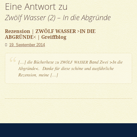
Eine Antwort zu
Zwölf Wasser (2) – In die Abgründe
Rezension | ZWÖLF WASSER >IN DIE
ABGRÜNDE< | Greiffblog
19. September 2014
[…] die Bücher­he­xe zu
Band Zwei >In die
ZWÖLF
WAS­SER
Abgrün­de<. Dan­ke für die­se schö­ne und aus­führ­li­che
Rezen­si­on, meine […]