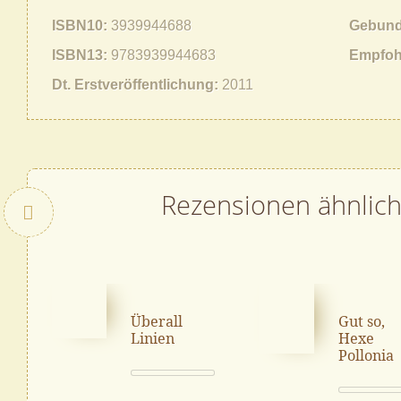
ISBN10
3939944688
Gebund
ISBN13
9783939944683
Empfoh
Dt. Erstveröffentlichung
2011
Rezensionen ähnlic
Zurück
Überall
Gut so,
Linien
Hexe
Pollonia