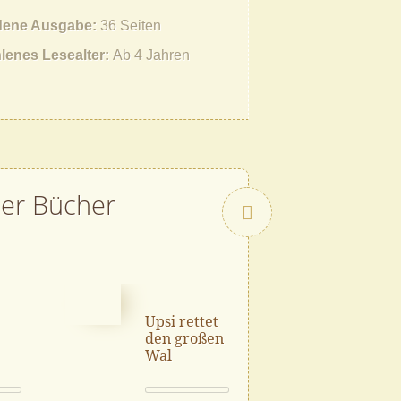
ene Ausgabe
36 Seiten
lenes Lesealter
Ab 4 Jahren
her Bücher
Vor
Upsi rettet
Hase u
den großen
Holun
Wal
(3) – A
den
Spuren