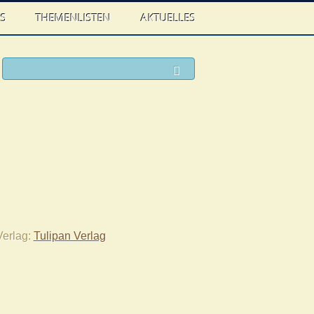
WS
THEMENLISTEN
AKTUELLES
ook
witter
Suchen
Verlag
Tulipan Verlag