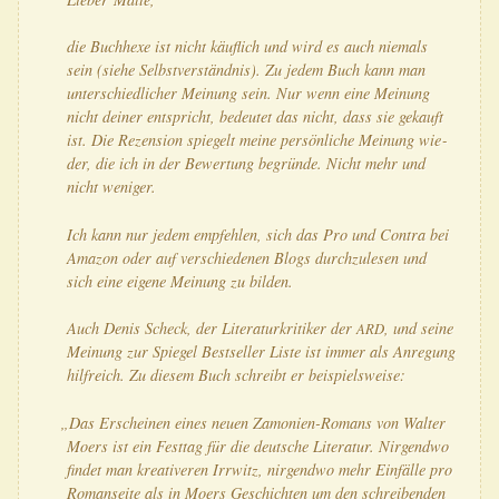
die Buch­he­xe ist nicht käuf­lich und wird es auch nie­mals
sein (sie­he Selbst­ver­ständ­nis). Zu jedem Buch kann man
unter­schied­li­cher Mei­nung sein. Nur wenn eine Mei­nung
nicht dei­ner ent­spricht, bedeu­tet das nicht, dass sie gekauft
ist. Die Rezen­si­on spie­gelt mei­ne per­sön­li­che Mei­nung wie­
der, die ich in der Bewer­tung begrün­de. Nicht mehr und
nicht weniger.
Ich kann nur jedem emp­feh­len, sich das Pro und Con­tra bei
Ama­zon oder auf ver­schie­de­nen Blogs durch­zu­le­sen und
sich eine eige­ne Mei­nung zu bilden.
Auch Denis Scheck, der Lite­ra­tur­kri­ti­ker der
, und sei­ne
ARD
Mei­nung zur Spie­gel Best­sel­ler Lis­te ist immer als Anre­gung
hilf­reich. Zu die­sem Buch schreibt er beispielsweise:
„
Das Erschei­nen eines neu­en Zamo­nien-Romans von Wal­ter
Moers ist ein Fest­tag für die deut­sche Lite­ra­tur. Nir­gend­wo
fin­det man krea­ti­ve­ren Irr­witz, nir­gend­wo mehr Ein­fäl­le pro
Roman­sei­te als in Moers Geschich­ten um den schrei­ben­den