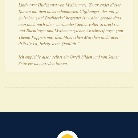
Lind­wurm Hil­de­gunst von Mythen­metz. Zwar endet die­ser
Roman mit dem unver­schäm­tes­ten Cliff­han­ger, der mir je
zwi­schen zwei Buch­de­ckel begeg­net ist – aber gera­de dass
man auch nach über vier­hun­dert Sei­ten vol­ler Schreck­sen
und Buch­lin­gen und Mythen­metz­scher Abschwei­fun­gen zum
The­ma Pup­pe­tis­mus dem Moer­schen Mär­chen nicht über­
drüs­sig ist, belegt sei­ne Qualität.“
Ich emp­feh­le also: selbst ein Urteil bil­den und von kei­ner
Sei­te etwas ein­re­den lassen.