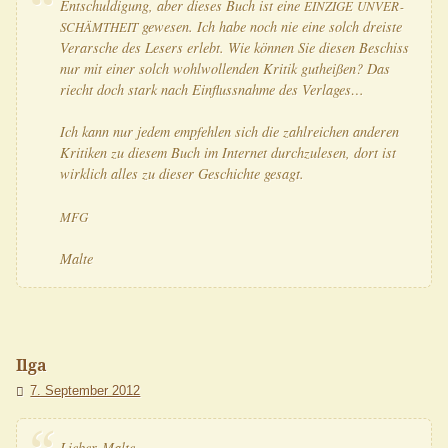
Ent­schul­di­gung, aber die­ses Buch ist eine
EIN­ZI­GE
UNVER­
gewe­sen. Ich habe noch nie eine solch dreis­te
SCHÄMT­HEIT
Ver­ar­sche des Lesers erlebt. Wie kön­nen Sie die­sen Beschiss
nur mit einer solch wohl­wol­len­den Kri­tik gut­hei­ßen? Das
riecht doch stark nach Ein­fluss­nah­me des Verlages…
Ich kann nur jedem emp­feh­len sich die zahl­rei­chen ande­ren
Kri­ti­ken zu die­sem Buch im Inter­net durch­zu­le­sen, dort ist
wirk­lich alles zu die­ser Geschich­te gesagt.
MFG
Mal­te
Ilga
7. September 2012
Lie­ber Malte,