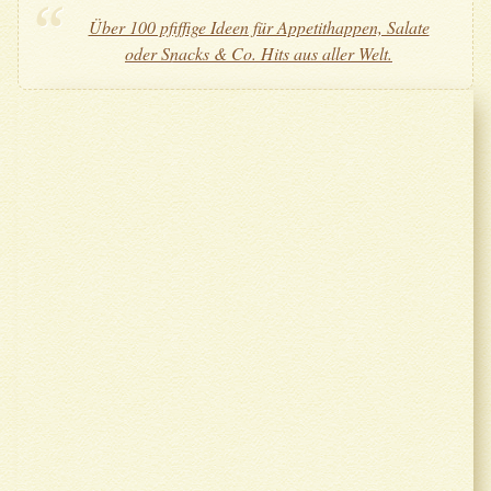
Über 100 pfiffige Ideen für Appetithappen, Salate
oder Snacks & Co. Hits aus aller Welt.