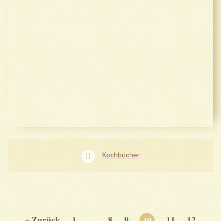
Kochbücher
« Zurück
1
…
8
9
11
12
10