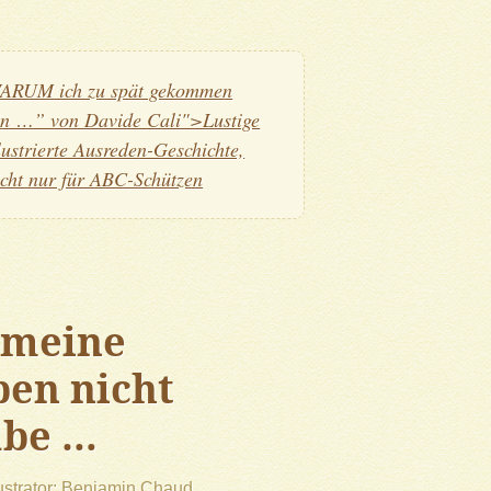
ARUM ich zu spät gekommen
in …” von Davide Cali">Lustige
llustrierte Ausreden-Geschichte,
icht nur für ABC-Schützen
 meine
en nicht
abe …
lustrator
Benjamin Chaud