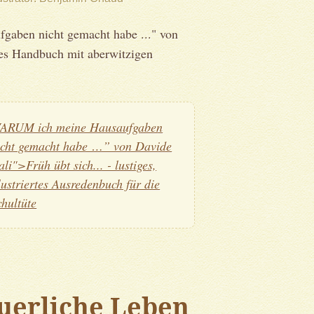
aben nicht gemacht habe ..." von
ertes Handbuch mit aberwitzigen
ARUM ich meine Hausaufgaben
icht gemacht habe …” von Davide
ali">Früh übt sich... - lustiges,
llustriertes Ausredenbuch für die
chultüte
uerliche Leben