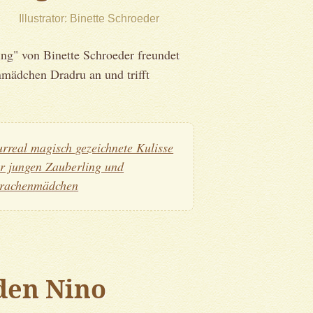
Illustrator
Binette Schroeder
ng" von Binette Schroeder freundet
mädchen Dradru an und trifft
urreal magisch gezeichnete Kulisse
ür jungen Zauberling und
rachenmädchen
den Nino