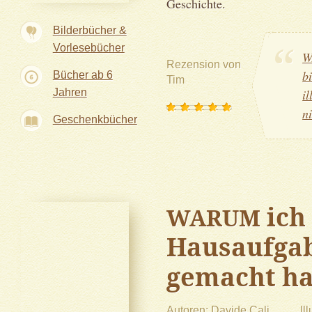
Geschichte.
Bilderbücher &
Vorlesebücher
W
Rezension von
b
Bücher ab 6
Tim
Jahren
i
n
Geschenkbücher
ich
WARUM
Hausaufgab
gemacht h
Autoren
Davide Cali
Il