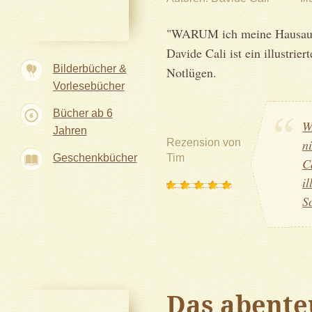
"WARUM ich meine Hausaufg
Davide Cali ist ein illustri
Bilderbücher &
Notlügen.
Vorlesebücher
Bücher ab 6
W
Jahren
Rezension von
n
Geschenkbücher
Tim
C
i
S
Das abente