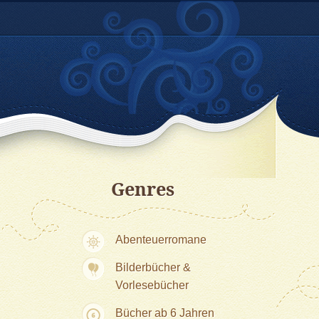
Genres
Abenteuerromane
Bilderbücher &
Vorlesebücher
Bücher ab 6 Jahren