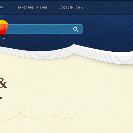
WS
THEMENLISTEN
AKTUELLES
ook
witter
Suchen
&
r