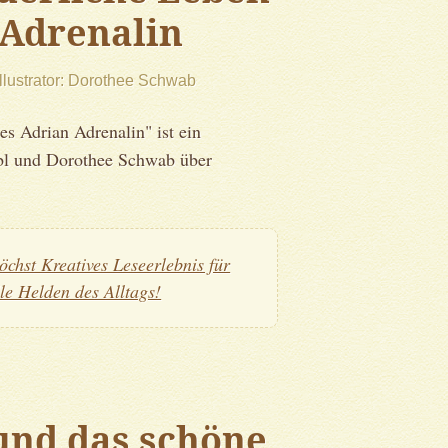
 Adrenalin
Illustrator
Dorothee Schwab
s Adrian Adrenalin" ist ein
bl und Dorothee Schwab über
öchst Kreatives Leseerlebnis für
lle Helden des Alltags!
und das schöne