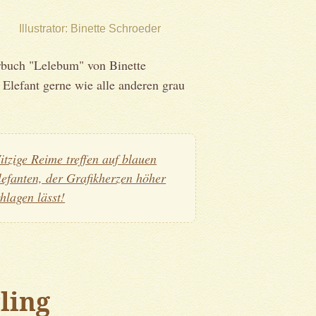
Illustrator
Binette Schroeder
rbuch "Lelebum" von Binette
 Elefant gerne wie alle anderen grau
itzige Reime treffen auf blauen
lefanten, der Grafikherzen höher
chlagen lässt!
ling