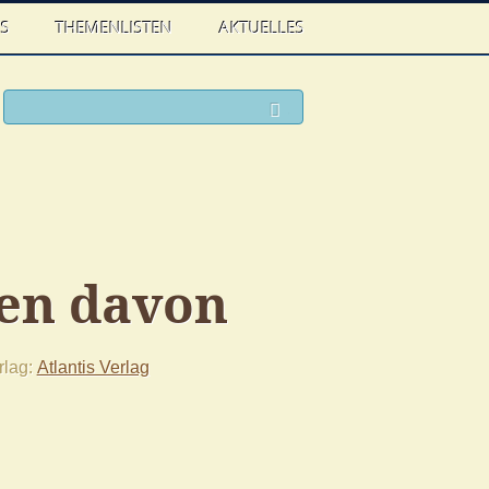
WS
THEMENLISTEN
AKTUELLES
ook
witter
Suchen
gen davon
rlag
Atlantis Verlag