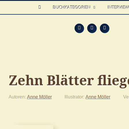
HOME
BUCHKATEGORIEN
INTERVIE
Feed
Faceb
T
Zehn Blätter flie
Autoren
Anne Möller
Illustrator
Anne Möller
Ve