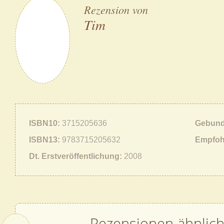
Rezension von
Tim
ISBN10
3715205636
Gebund
ISBN13
9783715205632
Empfoh
Dt. Erstveröffentlichung
2008
Rezensionen ähnlic
Zurück