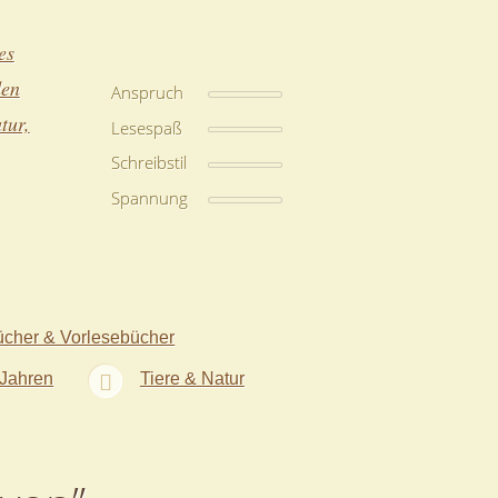
es
den
Anspruch
tur,
Lesespaß
Schreibstil
Spannung
ücher & Vorlesebücher
 Jahren
Tiere & Natur