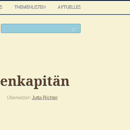
WS
THEMENLISTEN
AKTUELLES
ook
witter
Suchen
genkapitän
Übersetzer
Jutta Richter