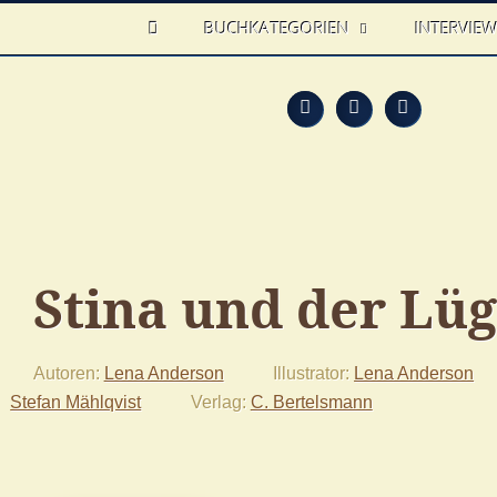
HOME
BUCHKATEGORIEN
INTERVIE
Feed
Faceb
T
Stina und der Lü
Autoren
Lena Anderson
Illustrator
Lena Anderson
Stefan Mählqvist
Verlag
C. Bertelsmann