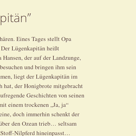
pitän”
ären. Eines Tages stellt Opa
 Der Lügenkapitän heißt
a Hansen, der auf der Landzunge,
 besuchen und bringen ihm sein
mmen, liegt der Lügenkapitän im
uch hat, der Honigbrote mitgebracht
e aufregende Geschichten von seinen
it einem trockenen „Ja, ja“
keine, doch immerhin schenkt der
 über den Ozean trieb… seltsam
s Stoff-Nilpferd hineinpasst…