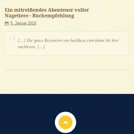
Ein mitreißendes Abenteuer voller
Nagetiere - Buchempfehlung
5. Januar 2015
[…] Die gan­ze Rezen­si­on von buchhexe.com könnt ihr hier
nachlesen. […]
Nach oben