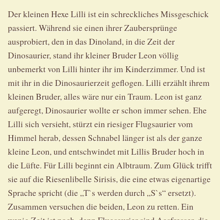
Der kleinen Hexe Lilli ist ein schreckliches Missgeschick
passiert. Während sie einen ihrer Zaubersprünge
ausprobiert, den in das Dinoland, in die Zeit der
Dinosaurier, stand ihr kleiner Bruder Leon völlig
unbemerkt von Lilli hinter ihr im Kinderzimmer. Und ist
mit ihr in die Dinosaurierzeit geflogen. Lilli erzählt ihrem
kleinen Bruder, alles wäre nur ein Traum. Leon ist ganz
aufgeregt, Dinosaurier wollte er schon immer sehen. Ehe
Lilli sich versieht, stürzt ein riesiger Flugsaurier vom
Himmel herab, dessen Schnabel länger ist als der ganze
kleine Leon, und entschwindet mit Lillis Bruder hoch in
die Lüfte. Für Lilli beginnt ein Albtraum. Zum Glück trifft
sie auf die Riesenlibelle Sirisis, die eine etwas eigenartige
Sprache spricht (die „T`s werden durch „S`s“ ersetzt).
Zusammen versuchen die beiden, Leon zu retten. Ein
wenig Zeit ist noch, denn Flugsaurier sind Aasfresser, die