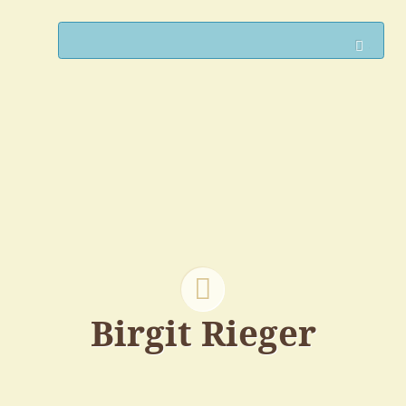
Such
Birgit Rieger