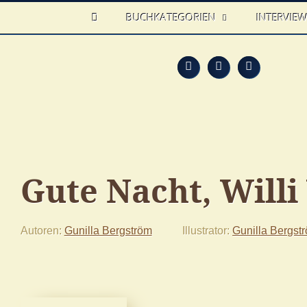
HOME
BUCHKATEGORIEN
INTERVIE
Feed
Faceb
T
Gute Nacht, Willi
Autoren
Gunilla Bergström
Illustrator
Gunilla Bergst