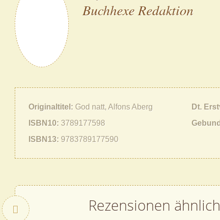
Buchhexe Redaktion
Originaltitel
God natt, Alfons Aberg
Dt. Ers
ISBN10
3789177598
Gebund
ISBN13
9783789177590
Rezensionen ähnlic
Zurück