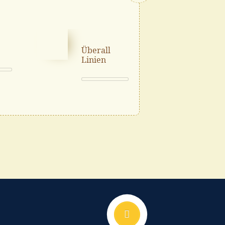
Überall
Serafi
Linien
Sieben
Nach oben