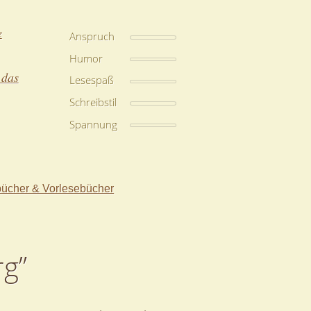
e
Anspruch
Humor
 das
Lesespaß
Schreibstil
Spannung
bücher & Vorlesebücher
rg”