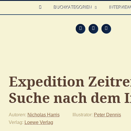
HOME
BUCHKATEGORIEN
INTERVIE
Feed
Faceb
T
Expedition Zeitrei
Suche nach dem 
Autoren
Nicholas Harris
Illustrator
Peter Dennis
Verlag
Loewe Verlag