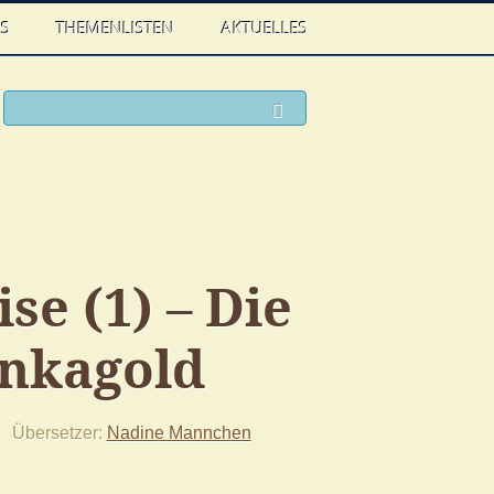
WS
THEMENLISTEN
AKTUELLES
ook
witter
Suchen
se (1) – Die
Inkagold
Übersetzer
Nadine Mannchen