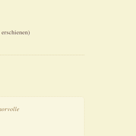
h erschienen)
morvolle