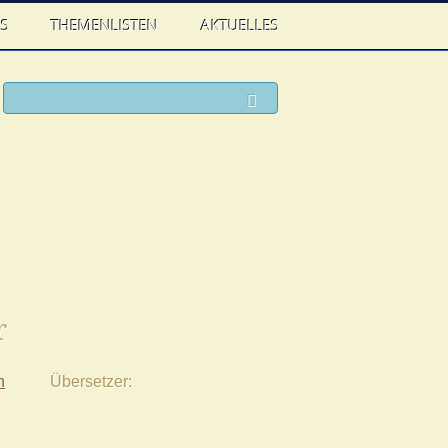
WS
THEMENLISTEN
AKTUELLES
ook
witter
Suchen
r
h
Übersetzer