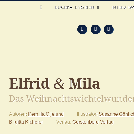
HOME
BUCHKATEGORIEN
INTERVIE
Feed
Faceb
T
Elfrid
Mila
&
Das Weihnachtswichtelwunde
Autoren
Pernilla Oljelund
Illustrator
Susanne Göhlic
Birgitta Kicherer
Verlag
Gerstenberg Verlag