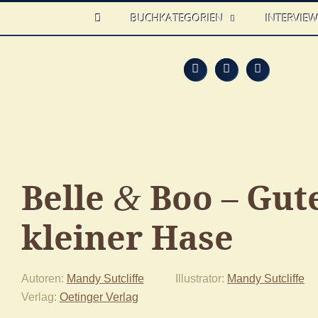
HOME
BUCHKATEGORIEN
INTERVIE
Feed
Faceb
T
Belle
Boo – Gut
&
kleiner Hase
Autoren
Mandy Sutcliffe
Illustrator
Mandy Sutcliffe
Verlag
Oetinger Verlag