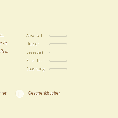
e-
Anspruch
e in
Humor
ollem
Lesespaß
Schreibstil
Spannung
hren
Geschenkbücher