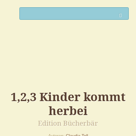
Such
1,2,3 Kinder kommt
herbei
Edition Bücherbär
Autoren
Claudia Toll