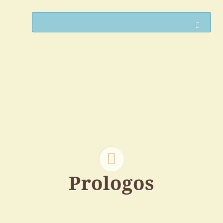
Such
Prologos