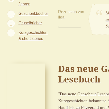
Jahren
Rezension von
M
Geschenkbücher
Ilga
a
Gruselbücher
S
Kurzgeschichten
& short stories
Das neue G
Lesebuch
"Das neue Gänsehaut-Lesebuc
Kurzgeschichten bekannter A
Hauff bis zu Fitzgerald und