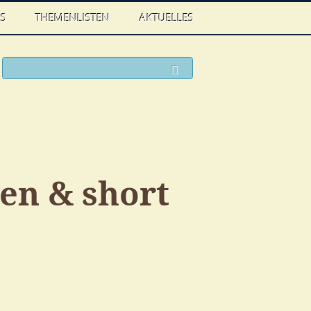
WS
THEMENLISTEN
AKTUELLES
ook
witter
Suchen
en & short