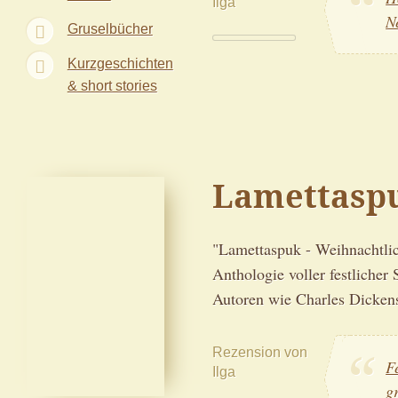
Ilga
N
Gruselbücher
Kurzgeschichten
& short stories
Lamettasp
"Lamettaspuk - Weihnachtlic
Anthologie voller festliche
Autoren wie Charles Dicken
Rezension von
F
Ilga
g