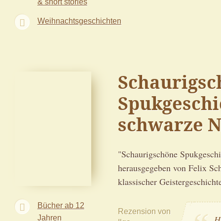
& short stories
Weihnachtsgeschichten
Schaurigsc
Spukgeschi
schwarze N
"Schaurigschöne Spukgeschi
herausgegeben von Felix Sch
klassischer Geistergeschicht
Bücher ab 12
Rezension von
Jahren
H