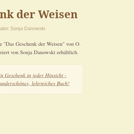
nk der Weisen
rator
Sonja Danowski
e "Das Geschenk der Weisen" von O.
triert von Sonja Danowski erhältlich.
in Geschenk in jeder Hinsicht -
underschönes, lehrreiches Buch!