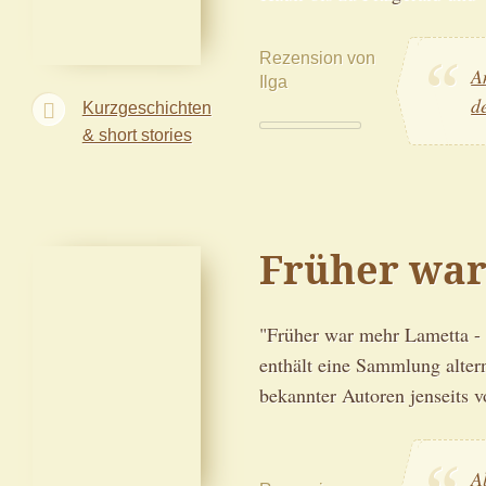
Rezension von
A
Ilga
d
Kurzgeschichten
& short stories
Früher wa
"Früher war mehr Lametta - 
enthält eine Sammlung alter
bekannter Autoren jenseits 
A