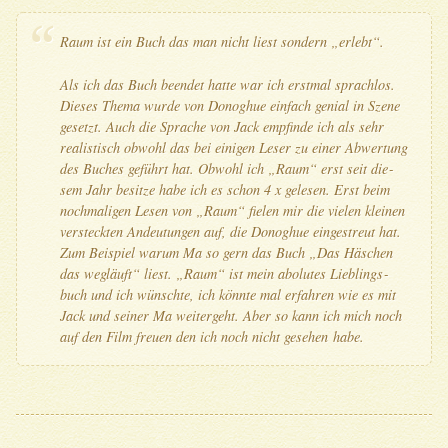
Raum ist ein Buch das man nicht liest son­dern „erlebt“.
Als ich das Buch been­det hat­te war ich erst­mal sprach­los.
Die­ses The­ma wur­de von Donoghue ein­fach geni­al in Sze­ne
gesetzt. Auch die Spra­che von Jack emp­fin­de ich als sehr
rea­lis­tisch obwohl das bei eini­gen Leser zu einer Abwer­tung
des Buches geführt hat. Obwohl ich „Raum“ erst seit die­
sem Jahr besit­ze habe ich es schon 4 x gele­sen. Erst beim
noch­ma­li­gen Lesen von „Raum“ fie­len mir die vie­len klei­nen
ver­steck­ten Andeu­tun­gen auf, die Donoghue ein­ge­streut hat.
Zum Bei­spiel war­um Ma so gern das Buch „Das Häs­chen
das weg­läuft“ liest. „Raum“ ist mein abo­lu­tes Lieb­lings­
buch und ich wünsch­te, ich könn­te mal erfah­ren wie es mit
Jack und sei­ner Ma wei­ter­geht. Aber so kann ich mich noch
auf den Film freu­en den ich noch nicht gese­hen habe.