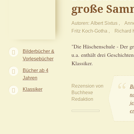
große Sam
Autoren
Albert Sixtus
Ann
Fritz Koch-Gotha
Richard 
"Die Häschenschule - Der g
Bilderbücher &
u.a. enthält drei Geschichte
Vorlesebücher
Klassiker.
Bücher ab 4
Jahren
B
Rezension von
Klassiker
Buchhexe
n
Redaktion
j
e