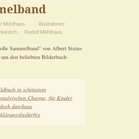
melband
e Mühlhaus
Illustratoren
Heinrich
Rudolf Mühlhaus
roße Sammelband" von Albert Sixtus
n um den beliebten Bilderbuch-
ildbuch in schönstem
ostalgischen Charme, für Kinder
edoch durchaus
rklärungsbedürftig