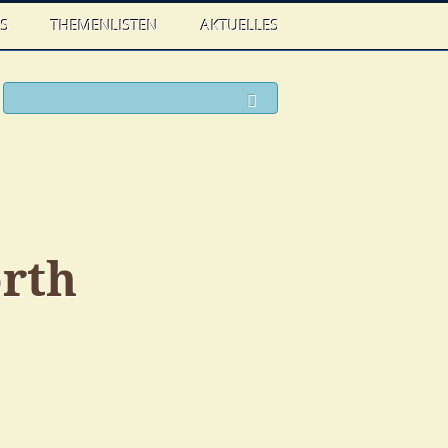
WS
THEMENLISTEN
AKTUELLES
ook
witter
Suchen
rth