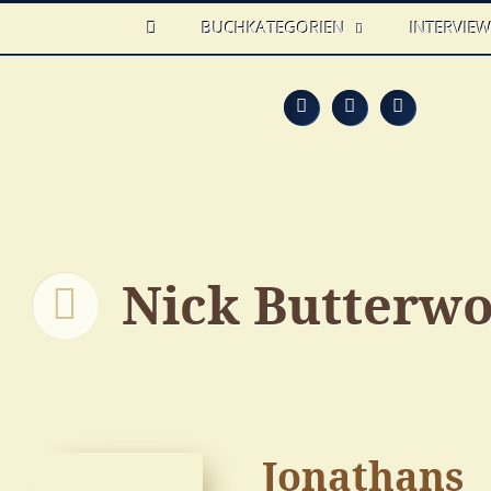
HOME
BUCHKATEGORIEN
INTERVIE
Feed
Faceb
T
Nick Butterwo
Jonathans