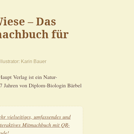
iese – Das
achbuch für
Illustrator
Karin Bauer
upt Verlag ist ein Natur-
7 Jahren von Diplom-Biologin Bärbel
ehr vielseitiges, umfassendes und
nteraktives Mitmachbuch mit QR-
ode!