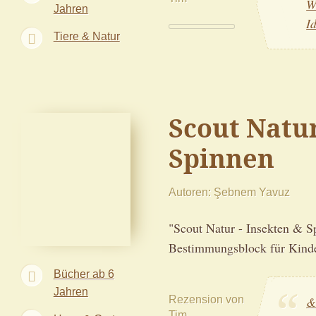
W
Jahren
Id
Tiere & Natur
Scout Natu
Spinnen
Autoren
Şebnem Yavuz‎
"Scout Natur - Insekten & Sp
Bestimmungsblock für Kinder
Bücher ab 6
Jahren
Rezension von
&
Tim