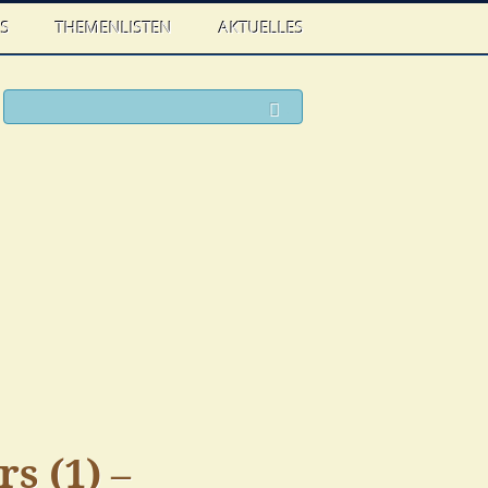
WS
THEMENLISTEN
AKTUELLES
ook
witter
Suchen
s (1) –