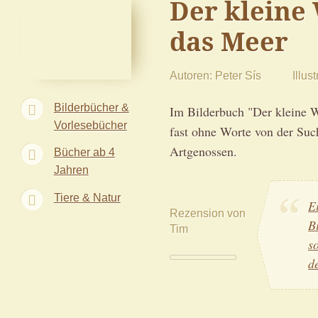
Der kleine
das Meer
Autoren
Peter Sís
Illust
Bilderbücher &
Im Bilderbuch "Der kleine W
Vorlesebücher
fast ohne Worte von der Suc
Artgenossen.
Bücher ab 4
Jahren
Tiere & Natur
E
Rezension von
B
Tim
s
d