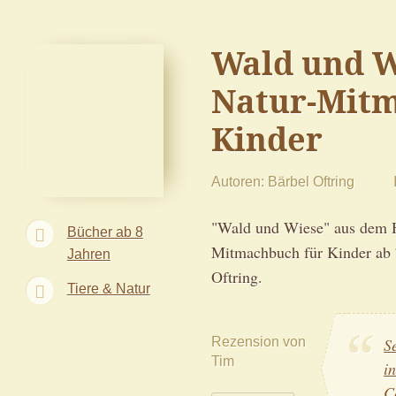
Wald und W
Natur-Mitm
Kinder
Autoren
Bärbel Oftring
"Wald und Wiese" aus dem Ha
Bücher ab 8
Mitmachbuch für Kinder ab 
Jahren
Oftring.
Tiere & Natur
Rezension von
S
Tim
i
C