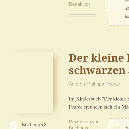
Redaktion
V
m
Der kleine
schwarzen
Autoren
Philippa Pearce
Im Kinderbuch "Der kleine 
Pearce freunden sich ein M
Rezension von
Bücher ab 8
Buchhexe
E