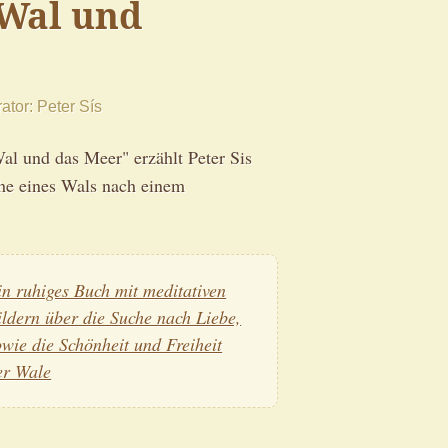
 Wal und
rator
Peter Sís
al und das Meer" erzählt Peter Sis
he eines Wals nach einem
in ruhiges Buch mit meditativen
ildern über die Suche nach Liebe,
owie die Schönheit und Freiheit
er Wale