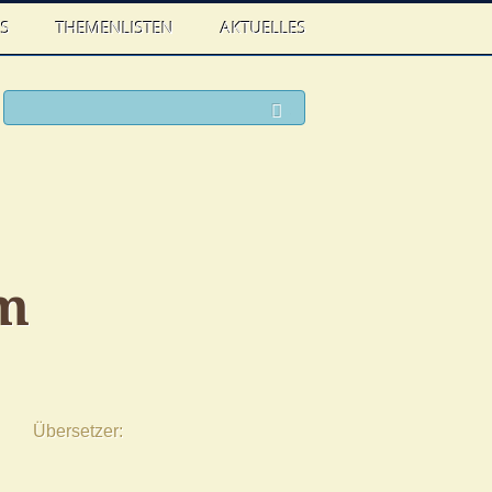
WS
THEMENLISTEN
AKTUELLES
ook
witter
Suchen
im
Übersetzer