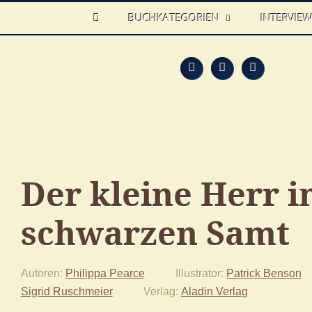
HOME
BUCHKATEGORIEN
INTERVIE
Feed
Faceb
T
Der kleine Herr 
schwarzen Samt
Autoren
Philippa Pearce
Illustrator
Patrick Benson
Sigrid Ruschmeier
Verlag
Aladin Verlag