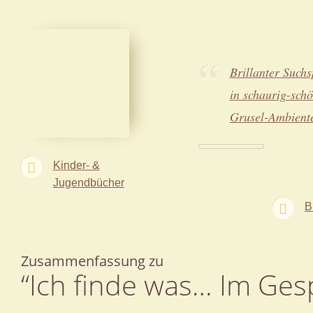
Brillanter Such
in schaurig-sch
Grusel-Ambient
Kinder- &
Jugendbücher
B
Zusammenfassung zu
“Ich finde was… Im Ges