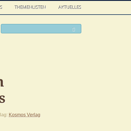
WS
THEMENLISTEN
AKTUELLES
ook
witter
Suchen
m
s
lag
Kosmos Verlag