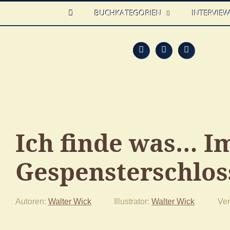
HOME
BUCHKATEGORIEN
INTERVIE
Feed
Faceb
T
Ich finde was… I
Gespensterschlos
Autoren
Walter Wick
Illustrator
Walter Wick
Ver