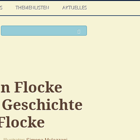
WS
THEMENLISTEN
AKTUELLES
ook
witter
Suchen
on Flocke
 Geschichte
Flocke
Illustrator
Simona Mulazzani