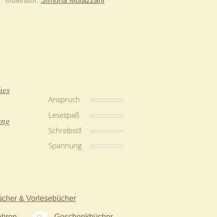
hes
Anspruch
Lesespaß
ung
Schreibstil
Spannung
ücher & Vorlesebücher
ahren
Geschenkbücher