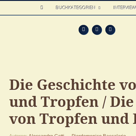
HOME
BUCHKATEGORIEN
INTERVIE
Feed
Faceb
T
Die Geschichte v
und Tropfen / Die
von Tropfen und 
Autoren
Alessandro Gatti
Pierdomenico Baccalario