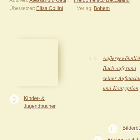
Übersetzer
Elisa Collini
Verlag
Bohem
Außergewöhnlic
Buch aufgrund
seiner Aufmach
und Konzeption
Kinder- &
Jugendbücher
Bilderb
Bücher ab 4 J