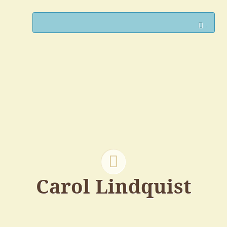
Such
Carol Lindquist