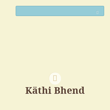
Such
Käthi Bhend