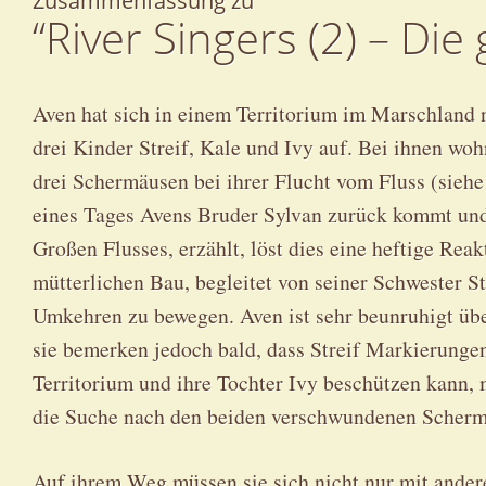
Zusammenfassung zu
“River Sin­gers (2) – Die
Aven hat sich in einem Territorium im Marschland n
drei Kinder Streif, Kale und Ivy auf. Bei ihnen wohn
drei Schermäusen bei ihrer Flucht vom Fluss (sieh
eines Tages Avens Bruder Sylvan zurück kommt und 
Großen Flusses, erzählt, löst dies eine heftige Reak
mütterlichen Bau, begleitet von seiner Schwester Str
Umkehren zu bewegen. Aven ist sehr beunruhigt übe
sie bemerken jedoch bald, dass Streif Markierungen
Territorium und ihre Tochter Ivy beschützen kann,
die Suche nach den beiden verschwundenen Scherm
Auf ihrem Weg müssen sie sich nicht nur mit ande