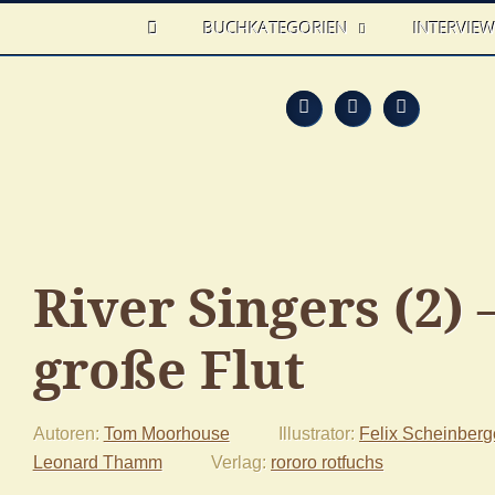
HOME
BUCHKATEGORIEN
INTERVIE
Feed
Faceb
T
River Sin­gers (2) 
große Flut
Autoren
Tom Moorhouse
Illustrator
Felix Scheinberg
Leonard Thamm
Verlag
rororo rotfuchs