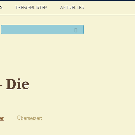
WS
THEMENLISTEN
AKTUELLES
ook
witter
Suchen
– Die
er
Übersetzer