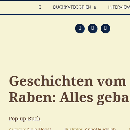
HOME
BUCHKATEGORIEN
INTERVIE
Feed
Faceb
T
Geschichten vom 
Raben: Alles geb
Pop-up-Buch
Autoren
Nele Moost
Illustrator
Annet Rudolph