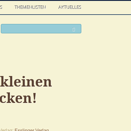
WS
THEMENLISTEN
AKTUELLES
ook
witter
Suchen
kleinen
acken!
Verlag
Esslinger Verlag