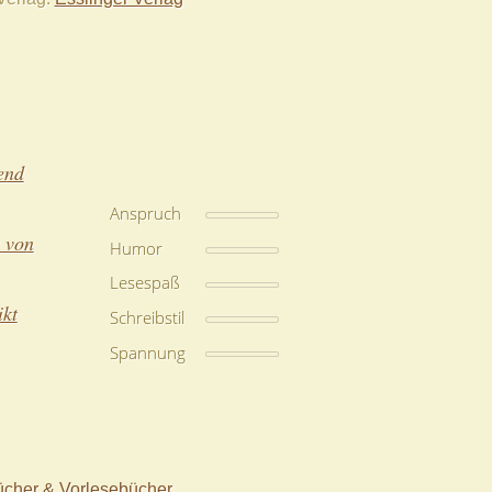
end
Anspruch
 von
Humor
Lesespaß
ikt
Schreibstil
Spannung
ücher & Vorlesebücher